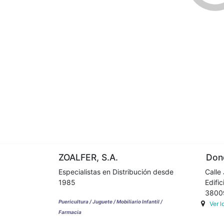
ZOALFER, S.A.
Dond
Especialistas en Distribución desde
Calle 
1985
Edifici
38009 
Puericultura / Juguete / Mobiliario Infantil /
Ver 
Farmacia