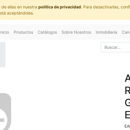
 de ellas en nuestra
política de privacidad
. Para desactivarlas, co
está aceptándolas.
Inicio
Productos
Catálogos
Sobre Nosotros
Inmobiliaria
Cana
EA