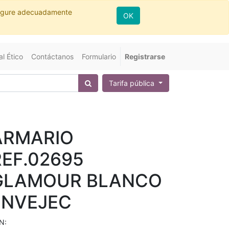
nfigure adecuadamente
OK
l Ético
Contáctanos
Formulario
Registrarse
Tarifa pública
ARMARIO
REF.02695
GLAMOUR BLANCO
ENVEJEC
N: