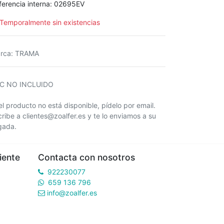
ferencia interna:
02695EV
Temporalmente sin existencias
rca
:
TRAMA
IC NO INCLUIDO
 el producto no está disponible, pídelo por email.
cribe a clientes@zoalfer.es y te lo enviamos a su
egada.
iente
Contacta con nosotros
922230077
659 136 796
info@zoalfer.es