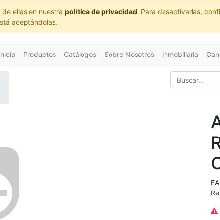
 de ellas en nuestra
política de privacidad
. Para desactivarlas, co
está aceptándolas.
Inicio
Productos
Catálogos
Sobre Nosotros
Inmobiliaria
Cana
EA
Re