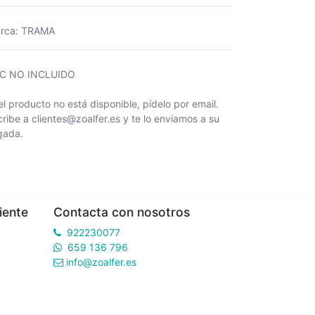
rca
:
TRAMA
IC NO INCLUIDO
 el producto no está disponible, pídelo por email.
cribe a clientes@zoalfer.es y te lo enviamos a su
egada.
iente
Contacta con nosotros
922230077
659 136 796
info@zoalfer.es