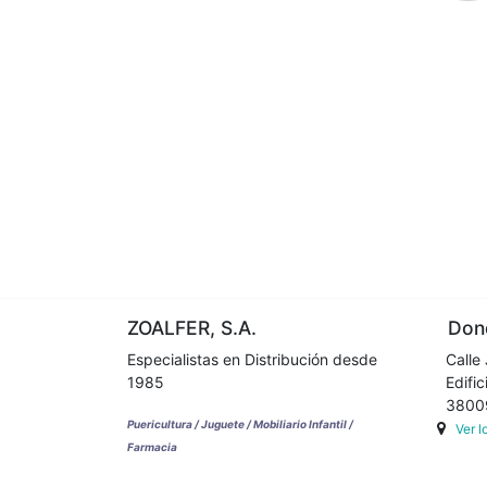
ZOALFER, S.A.
Dond
Especialistas en Distribución desde
Calle 
1985
Edifici
38009 
Puericultura / Juguete / Mobiliario Infantil /
Ver 
Farmacia