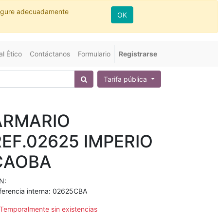
nfigure adecuadamente
OK
l Ético
Contáctanos
Formulario
Registrarse
Tarifa pública
ARMARIO
REF.02625 IMPERIO
CAOBA
N:
ferencia interna:
02625CBA
Temporalmente sin existencias